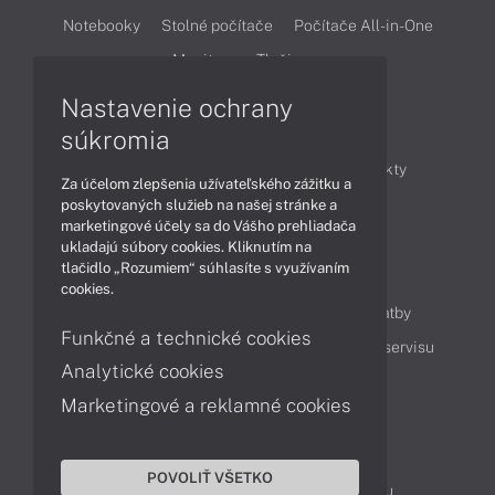
Notebooky
Stolné počítače
Počítače All-in-One
Monitory
Tlačiarne
Nastavenie ochrany
Články
súkromia
Obchodné informácie
Novinky
Produkty
Za účelom zlepšenia užívateľského zážitku a
Technológie
Videá
poskytovaných služieb na našej stránke a
marketingové účely sa do Vášho prehliadača
ukladajú súbory cookies. Kliknutím na
tlačidlo „Rozumiem“ súhlasíte s využívaním
Obsah
cookies.
Ako nakupovať
Možnosti doručenia a platby
Funkčné a technické cookies
Podpora a servis
Servisné služby
Cenník servisu
Analytické cookies
Marketingové a reklamné cookies
Kontakty
043 4224 771
Obchodné oddelenie
POVOLIŤ VŠETKO
Servisné oddelenie
Reklamácia tovaru