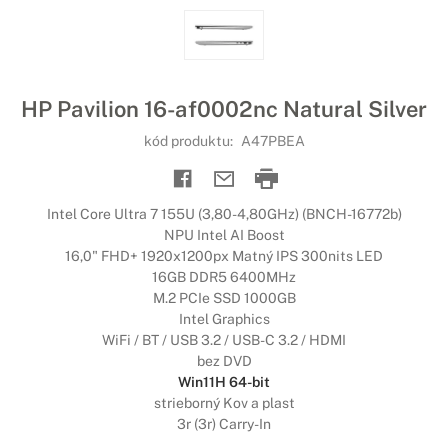
HP Pavilion 16-af0002nc Natural Silver
kód produktu:
A47PBEA
Intel Core Ultra 7 155U (3,80-4,80GHz) (BNCH-16772b)
NPU Intel AI Boost
16,0" FHD+ 1920x1200px Matný IPS 300nits LED
16GB DDR5 6400MHz
M.2 PCIe SSD 1000GB
Intel Graphics
WiFi / BT / USB 3.2 / USB-C 3.2 / HDMI
bez DVD
Win11H 64-bit
strieborný Kov a plast
3r (3r) Carry-In