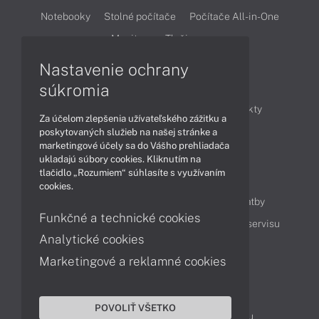
Notebooky
Stolné počítače
Počítače All-in-One
Monitory
Tlačiarne
Nastavenie ochrany
Články
súkromia
Obchodné informácie
Novinky
Produkty
Za účelom zlepšenia užívateľského zážitku a
Technológie
Videá
poskytovaných služieb na našej stránke a
marketingové účely sa do Vášho prehliadača
ukladajú súbory cookies. Kliknutím na
tlačidlo „Rozumiem“ súhlasíte s využívaním
Obsah
cookies.
Ako nakupovať
Možnosti doručenia a platby
Funkčné a technické cookies
Podpora a servis
Servisné služby
Cenník servisu
Analytické cookies
Marketingové a reklamné cookies
Kontakty
043 4224 771
Obchodné oddelenie
POVOLIŤ VŠETKO
Servisné oddelenie
Reklamácia tovaru