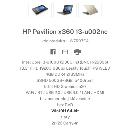
HP Pavilion x360 13-u002nc
kód produktu:
W7R07EA
Intel Core i3-6100U (2,30GHz) (BNCH-2639b)
13,3" FHD 1920x1080px Lesklý Touch IPS WLED
4GB DDR4 2133MHz
SSHD 500GB+8GB (5400rpm)
Intel HD Graphics 520
WiFi / BT / USB 2.0 / USB 3.0 / LAN / HDMI
bez numerickej klávesnice
bez DVD
Win10H 64-bit
zlatý
2r (2r) Carry-In