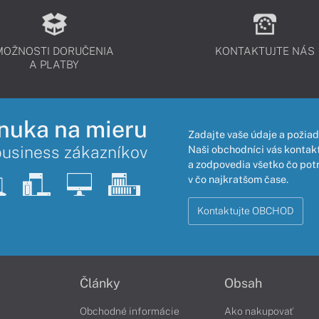
MOŽNOSTI DORUČENIA
KONTAKTUJTE NÁS
A PLATBY
nuka na mieru
Zadajte vaše údaje a požiad
business zákazníkov
Naši obchodníci vás kontakt
a zodpovedia všetko čo pot
v čo najkratšom čase.
Kontaktujte OBCHOD
Články
Obsah
Obchodné informácie
Ako nakupovať