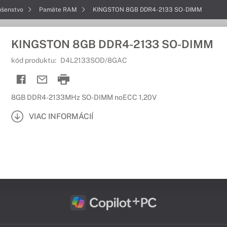
ušenstvo
Pamäte RAM
KINGSTON 8GB DDR4-2133 SO-DIMM
KINGSTON 8GB DDR4-2133 SO-DIMM
kód produktu:
D4L2133SOD/8GAC
8GB DDR4-2133MHz SO-DIMM noECC 1,20V
VIAC INFORMÁCIÍ