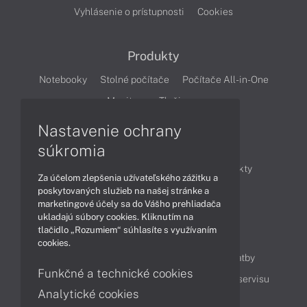
Vyhlásenie o prístupnosti
Cookies
Produkty
Notebooky
Stolné počítače
Počítače All-in-One
Monitory
Tlačiarne
Nastavenie ochrany
Články
súkromia
Obchodné informácie
Novinky
Produkty
Za účelom zlepšenia užívateľského zážitku a
Technológie
Videá
poskytovaných služieb na našej stránke a
marketingové účely sa do Vášho prehliadača
ukladajú súbory cookies. Kliknutím na
tlačidlo „Rozumiem“ súhlasíte s využívaním
Obsah
cookies.
Ako nakupovať
Možnosti doručenia a platby
Funkčné a technické cookies
Podpora a servis
Servisné služby
Cenník servisu
Analytické cookies